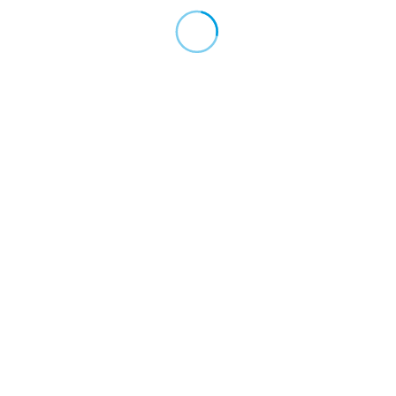
.....